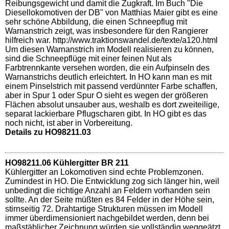
Reibungsgewicht und damit die Zugkraft. Im Buch "Die
Diesellokomotiven der DB" von Matthias Maier gibt es eine
sehr schöne Abbildung, die einen Schneepflug mit
Warnanstrich zeigt, was insbesondere für den Rangierer
hilfreich war. http://www.traktionswandel.de/texte/a120.html
Um diesen Warnanstrich im Modell realisieren zu können,
sind die Schneepflüge mit einer feinen Nut als
Farbtrennkante versehen worden, die ein Aufpinseln des
Warnanstrichs deutlich erleichtert. In HO kann man es mit
einem Pinselstrich mit passend verdünnter Farbe schaffen,
aber in Spur 1 oder Spur O sieht es wegen der größeren
Flächen absolut unsauber aus, weshalb es dort zweiteilige,
separat lackierbare Pflugscharen gibt. In HO gibt es das
noch nicht, ist aber in Vorbereitung.
Details zu HO98211.03
HO98211.06 Kühlergitter BR 211
Kühlergitter an Lokomotiven sind echte Problemzonen.
Zumindest in HO. Die Entwicklung zog sich länger hin, weil
unbedingt die richtige Anzahl an Feldern vorhanden sein
sollte. An der Seite müßten es 84 Felder in der Höhe sein,
stirnseitig 72. Drahtartige Strukturen müssen im Modell
immer überdimensioniert nachgebildet werden, denn bei
maßstäblicher Zeichnung würden sie vollständig weggeätzt