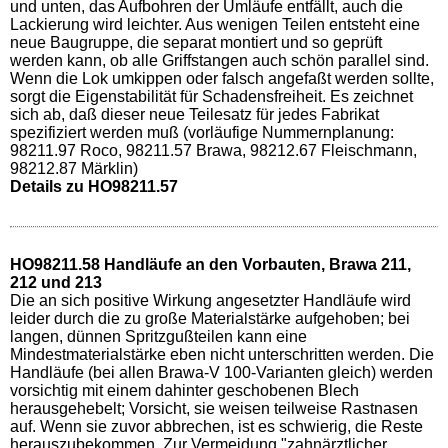
und unten, das Aufbohren der Umläufe entfällt, auch die
Lackierung wird leichter. Aus wenigen Teilen entsteht eine
neue Baugruppe, die separat montiert und so geprüft
werden kann, ob alle Griffstangen auch schön parallel sind.
Wenn die Lok umkippen oder falsch angefaßt werden sollte,
sorgt die Eigenstabilität für Schadensfreiheit. Es zeichnet
sich ab, daß dieser neue Teilesatz für jedes Fabrikat
spezifiziert werden muß (vorläufige Nummernplanung:
98211.97 Roco, 98211.57 Brawa, 98212.67 Fleischmann,
98212.87 Märklin)
Details zu HO98211.57
HO98211.58 Handläufe an den Vorbauten, Brawa 211,
212 und 213
Die an sich positive Wirkung angesetzter Handläufe wird
leider durch die zu große Materialstärke aufgehoben; bei
langen, dünnen Spritzgußteilen kann eine
Mindestmaterialstärke eben nicht unterschritten werden. Die
Handläufe (bei allen Brawa-V 100-Varianten gleich) werden
vorsichtig mit einem dahinter geschobenen Blech
herausgehebelt; Vorsicht, sie weisen teilweise Rastnasen
auf. Wenn sie zuvor abbrechen, ist es schwierig, die Reste
herauszubekommen. Zur Vermeidung "zahnärztlicher