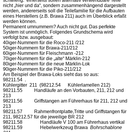
schwierig: einerseits sollen alternativ verwendbare Teile
nicht „hier und da“, sondern zusammenhängend dargestellt
werden, andererseits soll die Teilefamilie für die Aufbauten
eines Herstellers (z.B. Brawa 211) auch im Überblick erfaßt
werden können.
Permanent umnummern? Auch nicht gut. Das perfekte
System ist unmöglich. Folgendes Grundschema wird
verfolgt bzw. ausgebaut:
40iger-Nummern für die Roco-211 /212
50iger-Nummern für Brawa-211/212
60iger-Nummern für Fleischmann -212
70iger-Nummern für die „alte“ Märklin-212
80iger-Nummern für die neue Märklin-Lok
90iger-Nummern für die Piko-211/212
Am Beispiel der Brawa-Loks sieht das so aus:
98211.54 .
Kühlergitter 211 (98212.54 Kühlerlamellen 212)
98211.55 Handläufe an den Vorbauten, 211, 212 und
213
98211.56 Griffstangen am Führerhaus für 211, 212 und
213
98211.57 Rahmenfrontplatte,Tritte und Griffstangen für
211, 98212.57 für die jeweilige BR 212
98211.58 Handläufe V 100 am Führerhaus vertikal
98211.59 Hebelwerkzeug Brawa
Bohrschablone