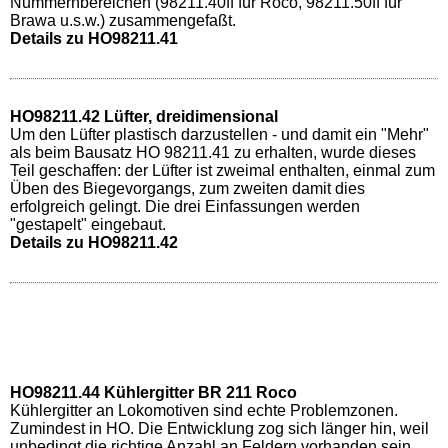
Nummernbereichen (98211.40ff für Roco, 98211.50ff für
Brawa u.s.w.) zusammengefaßt.
Details zu HO98211.41
HO98211.42 Lüfter, dreidimensional
Um den Lüfter plastisch darzustellen - und damit ein "Mehr"
als beim Bausatz HO 98211.41 zu erhalten, wurde dieses
Teil geschaffen: der Lüfter ist zweimal enthalten, einmal zum
Üben des Biegevorgangs, zum zweiten damit dies
erfolgreich gelingt. Die drei Einfassungen werden
"gestapelt" eingebaut.
Details zu HO98211.42
HO98211.44 Kühlergitter BR 211 Roco
Kühlergitter an Lokomotiven sind echte Problemzonen.
Zumindest in HO. Die Entwicklung zog sich länger hin, weil
unbedingt die richtige Anzahl an Feldern vorhanden sein