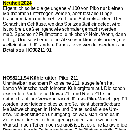
Neuheit 2024
Eigentlich sollte die gelungene V 100 von Piko nur kleinen
Maßnahmen unterzogen werden, aber fast alle Dinge
brauchen dann doch mehr Zeit –und Aufmerksamkeit. Der
Schacht im Gehäuse, wo das Spritzgußteil eingelegt wird,
ist so breit, daß er irgendwie schmaler gemacht werden
muß. Spachteln? Füllmaterial einkleben? Nein. Wenn, dann
richtig. Und so ist eine feine Ätzkonstruktion entstanden, die
vielleicht auch für andere Fabrikate verwendet werden kann.
Details zu HO98211.91
HO98211.94 Kühlergitter Piko 211
Unmittelbar, nachdem Piko seine 211 ausgeliefert hat,
kamen Wünsche nach feineren Kühlergittern auf. Die schon
existenten Bauteile für Brawa 211 und Roco 211 sind
natürlich auf ihre Verwendbarkeit für das Piko-Modell geprüft
worden, aber leider gibt es zu große, nicht überbrückbare
Maßabweichungen in Höhe und Breite, sodaß eine Um-
bzw. Neukonstruktion unumgänglich war. Man kann es in
Zeiten wie diesen nicht oft genug sagen: auch wenn der
Wunsch nach Teilen noch so groß ist, ist es eine langwierige