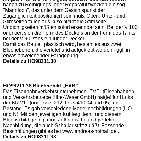
haben zu Reinigungs- oder Reparaturzwecken ein sog.
"Mannloch", das unter dem Gesichtspunkt der
Zugänglichkeit positioniert sein muß: Ober-, Unter- und
Stirnseiten fallen aus, also bleibt die Stirnseite.
Undichtigkeiten müßten sofort erkennbar sein. Bei der V 100
orientiert sich die Form des Deckels an der Form des Tanks,
bei der V 90 ist es ein runder Deckel.
Damit das Bauteil plastisch wird, besteht es aus zwei
Blechebenen, die verlötet und aufgeklebt werden - ggf. in
etwas abweichender Farbgebung.
Details zu HO98211.30
HO98211.38 Blechschild „EVB“
Das Eisenbahnverkehrsunternehmen „EVB“ (Eisenbahnen
und Verkehrsbetriebe Elbe-Weser GmbH) hat(te) fünf Loks
der BR 211 (und zwei 212, Loks 410 04 und 05) im
Bestand. Es gab verschiedene Modellnachbildungen (HO
und N). Mit den jeweiligen Kühlergittern und diesem
Blechschild gelingt eine authentische und perfekte
Nachbildung, die auch Schallaustritt zuläßt. Passende
Beschriftungen gibt es bei www.andreas-nothaft.de .
Details zu HO98211.38