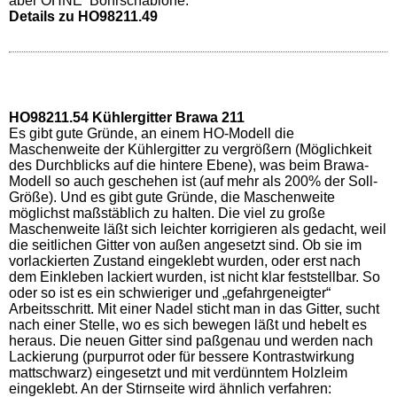
aber OHNE Bohrschablone.
Details zu HO98211.49
HO98211.54 Kühlergitter Brawa 211
Es gibt gute Gründe, an einem HO-Modell die
Maschenweite der Kühlergitter zu vergrößern (Möglichkeit
des Durchblicks auf die hintere Ebene), was beim Brawa-
Modell so auch geschehen ist (auf mehr als 200% der Soll-
Größe). Und es gibt gute Gründe, die Maschenweite
möglichst maßstäblich zu halten. Die viel zu große
Maschenweite läßt sich leichter korrigieren als gedacht, weil
die seitlichen Gitter von außen angesetzt sind. Ob sie im
vorlackierten Zustand eingeklebt wurden, oder erst nach
dem Einkleben lackiert wurden, ist nicht klar feststellbar. So
oder so ist es ein schwieriger und „gefahrgeneigter“
Arbeitsschritt. Mit einer Nadel sticht man in das Gitter, sucht
nach einer Stelle, wo es sich bewegen läßt und hebelt es
heraus. Die neuen Gitter sind paßgenau und werden nach
Lackierung (purpurrot oder für bessere Kontrastwirkung
mattschwarz) eingesetzt und mit verdünntem Holzleim
eingeklebt. An der Stirnseite wird ähnlich verfahren: