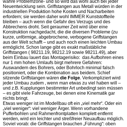
wahre Problemzone- und so wird das wohl auch bei jeder
Neuentwicklung sein. Griffstangen aus Metall würden in der
industriellen Produktion hohe Kosten und Nacharbeiten
erfordern; sie werden daher wohl IMMER Kunststoffteile
bleiben – auch wenn die Gefahr des Verzugs und des
Abbrechens droht. Seit geraumer Zeit wird über eine
Konstruktion nachgedacht, die die diversen Probleme (zu
kurze, unförmige, abgebrochene, verbogene Griffstangen
aus der Welt schafft – und auch noch einen leichten Umbau
ermöglicht. Schon lange gibt es exakt maßstäbliche
Griffstangen ( 98211.19, 98212.19 sowie 98211.49), aber
beim Einbau lauert das Montagerisiko: das Aufbohren eines
nur 1 mm hohen Umlaufs birgt mehrere Gefahren:
Auswandern des Bohrers, oder Bohrloch minimal falsch
positioniert, oder die Kombination aus beidem. Schief
sitzende Griffstangen wären
die Folge
. Verkompliziert wird
jeder Umbau zudem , wenn man etwas zu viel haben will –
und z.B. Kupplungen bestimmter Art unbedingt sein müssen
– es gibt viele Fahrzeuge, bei denen eine Kinematik gar
nichts bringt.
Etwas weniger ist im Modellbau oft ein „viel mehr“. Oder ein
„viel weniger“: viel weniger Ärger. Wenn vorhandene
Pufferbohlen und Rahmenfrontplatten komplett entfernt
werden, wird ein leichter und streßfreier Neuaufbau möglich.
Soviel vorab: die Griffstangen brauchen „Führung“: oben