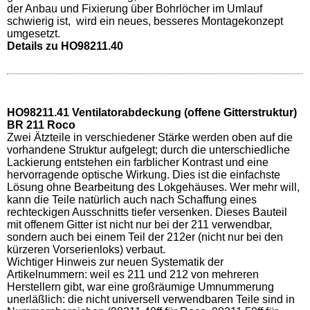
der Anbau und Fixierung über Bohrlöcher im Umlauf
schwierig ist, wird ein neues, besseres Montagekonzept
umgesetzt.
Details zu HO98211.40
HO98211.41 Ventilatorabdeckung (offene Gitterstruktur)
BR 211 Roco
Zwei Ätzteile in verschiedener Stärke werden oben auf die
vorhandene Struktur aufgelegt; durch die unterschiedliche
Lackierung entstehen ein farblicher Kontrast und eine
hervorragende optische Wirkung. Dies ist die einfachste
Lösung ohne Bearbeitung des Lokgehäuses. Wer mehr will,
kann die Teile natürlich auch nach Schaffung eines
rechteckigen Ausschnitts tiefer versenken. Dieses Bauteil
mit offenem Gitter ist nicht nur bei der 211 verwendbar,
sondern auch bei einem Teil der 212er (nicht nur bei den
kürzeren Vorserienloks) verbaut.
Wichtiger Hinweis zur neuen Systematik der
Artikelnummern: weil es 211 und 212 von mehreren
Herstellern gibt, war eine großräumige Umnummerung
unerläßlich: die nicht universell verwendbaren Teile sind in