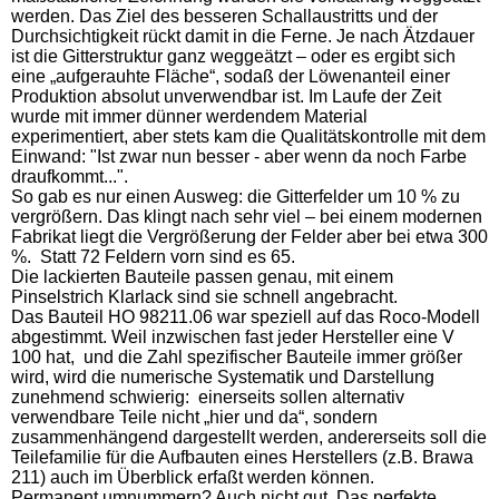
werden. Das Ziel des besseren Schallaustritts und der
Durchsichtigkeit rückt damit in die Ferne. Je nach Ätzdauer
ist die Gitterstruktur ganz weggeätzt – oder es ergibt sich
eine „aufgerauhte Fläche“, sodaß der Löwenanteil einer
Produktion absolut unverwendbar ist. Im Laufe der Zeit
wurde mit immer dünner werdendem Material
experimentiert, aber stets kam die Qualitätskontrolle mit dem
Einwand: "Ist zwar nun besser - aber wenn da noch Farbe
draufkommt...".
So gab es nur einen Ausweg: die Gitterfelder um 10 % zu
vergrößern. Das klingt nach sehr viel – bei einem modernen
Fabrikat liegt die Vergrößerung der Felder aber bei etwa 300
%. Statt 72 Feldern vorn sind es 65.
Die lackierten Bauteile passen genau, mit einem
Pinselstrich Klarlack sind sie schnell angebracht.
Das Bauteil HO 98211.06 war speziell auf das Roco-Modell
abgestimmt. Weil inzwischen fast jeder Hersteller eine V
100 hat, und die Zahl spezifischer Bauteile immer größer
wird, wird die numerische Systematik und Darstellung
zunehmend schwierig: einerseits sollen alternativ
verwendbare Teile nicht „hier und da“, sondern
zusammenhängend dargestellt werden, andererseits soll die
Teilefamilie für die Aufbauten eines Herstellers (z.B. Brawa
211) auch im Überblick erfaßt werden können.
Permanent umnummern? Auch nicht gut. Das perfekte