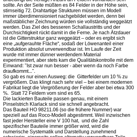
sollte. An der Seite müßten es 84 Felder in der Höhe sein,
stirnseitig 72. Drahtartige Strukturen müssen im Modell
immer überdimensioniert nachgebildet werden, denn bei
maßstäblicher Zeichnung würden sie vollständig weggeätzt
werden. Das Ziel des besseren Schallaustritts und der
Durchsichtigkeit rückt damit in die Ferne. Je nach Ätzdauer
ist die Gitterstruktur ganz weggeätzt – oder es ergibt sich
eine „aufgerauhte Fläche“, sodaß der Löwenanteil einer
Produktion absolut unverwendbar ist. Im Laufe der Zeit
wurde mit immer dünner werdendem Material
experimentiert, aber stets kam die Qualitätskontrolle mit dem
Einwand: "Ist zwar nun besser - aber wenn da noch Farbe
draufkommt...".
So gab es nur einen Ausweg: die Gitterfelder um 10 % zu
vergrößern. Das klingt nach sehr viel – bei einem modernen
Fabrikat liegt die Vergrößerung der Felder aber bei etwa 300
%. Statt 72 Feldern vorn sind es 65.
Die lackierten Bauteile passen genau, mit einem
Pinselstrich Klarlack sind sie schnell angebracht.
Das Bauteil HO 98211.06 (so die frühere Nummer) war
speziell auf das Roco-Modell abgestimmt. Weil inzwischen
fast jeder Hersteller eine V 100 hat, und die Zahl
spezifischer Bauteile immer größer wird, wird die
numerische Systematik und Darstellung zunehmend