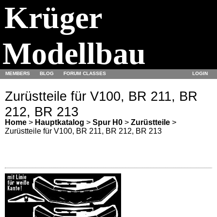
Krüger
Modellbau
MEMBERS
BLOG
FORUM
CLASSES
LOGIN
Zurüstteile für V100, BR 211, BR
212, BR 213
Home
>
Hauptkatalog
>
Spur H0
>
Zurüstteile
>
Zurüstteile für V100, BR 211, BR 212, BR 213