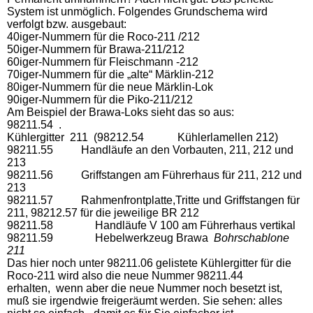
System ist unmöglich. Folgendes Grundschema wird
verfolgt bzw. ausgebaut:
40iger-Nummern für die Roco-211 /212
50iger-Nummern für Brawa-211/212
60iger-Nummern für Fleischmann -212
70iger-Nummern für die „alte“ Märklin-212
80iger-Nummern für die neue Märklin-Lok
90iger-Nummern für die Piko-211/212
Am Beispiel der Brawa-Loks sieht das so aus:
98211.54 .
Kühlergitter 211 (98212.54 Kühlerlamellen 212)
98211.55 Handläufe an den Vorbauten, 211, 212 und
213
98211.56 Griffstangen am Führerhaus für 211, 212 und
213
98211.57 Rahmenfrontplatte,Tritte und Griffstangen für
211, 98212.57 für die jeweilige BR 212
98211.58 Handläufe V 100 am Führerhaus vertikal
98211.59 Hebelwerkzeug Brawa
Bohrschablone
211
Das hier noch unter 98211.06 gelistete Kühlergitter für die
Roco-211 wird also die neue Nummer 98211.44
erhalten, wenn aber die neue Nummer noch besetzt ist,
muß sie irgendwie freigeräumt werden. Sie sehen: alles