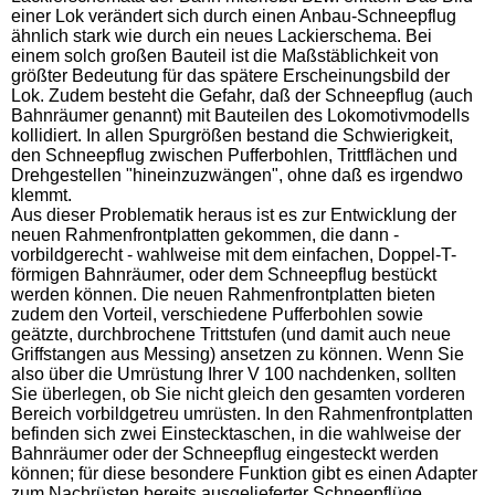
einer Lok verändert sich durch einen Anbau-Schneepflug
ähnlich stark wie durch ein neues Lackierschema. Bei
einem solch großen Bauteil ist die Maßstäblichkeit von
größter Bedeutung für das spätere Erscheinungsbild der
Lok. Zudem besteht die Gefahr, daß der Schneepflug (auch
Bahnräumer genannt) mit Bauteilen des Lokomotivmodells
kollidiert. In allen Spurgrößen bestand die Schwierigkeit,
den Schneepflug zwischen Pufferbohlen, Trittflächen und
Drehgestellen "hineinzuzwängen", ohne daß es irgendwo
klemmt.
Aus dieser Problematik heraus ist es zur Entwicklung der
neuen Rahmenfrontplatten gekommen, die dann -
vorbildgerecht - wahlweise mit dem einfachen, Doppel-T-
förmigen Bahnräumer, oder dem Schneepflug bestückt
werden können. Die neuen Rahmenfrontplatten bieten
zudem den Vorteil, verschiedene Pufferbohlen sowie
geätzte, durchbrochene Trittstufen (und damit auch neue
Griffstangen aus Messing) ansetzen zu können. Wenn Sie
also über die Umrüstung Ihrer V 100 nachdenken, sollten
Sie überlegen, ob Sie nicht gleich den gesamten vorderen
Bereich vorbildgetreu umrüsten. In den Rahmenfrontplatten
befinden sich zwei Einstecktaschen, in die wahlweise der
Bahnräumer oder der Schneepflug eingesteckt werden
können; für diese besondere Funktion gibt es einen Adapter
zum Nachrüsten bereits ausgelieferter Schneepflüge.