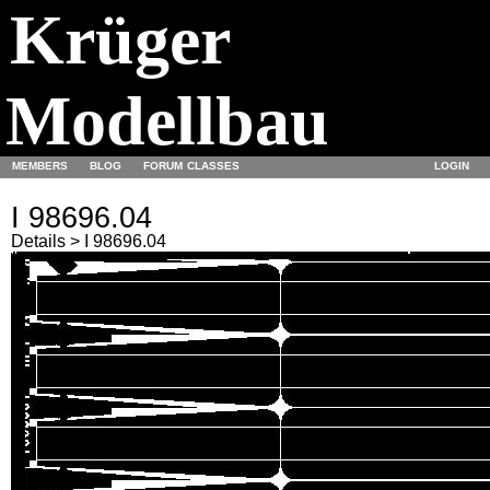
Krüger
Modellbau
MEMBERS
BLOG
FORUM
CLASSES
LOGIN
I 98696.04
Details > I 98696.04