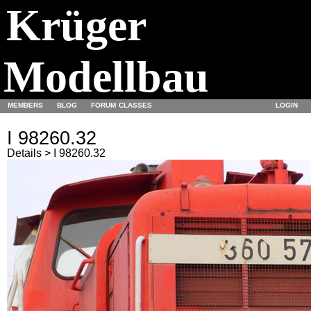
Krüger
Modellbau
MEMBERS
BLOG
FORUM
CLASSES
LOGIN
I 98260.32
Details > I 98260.32