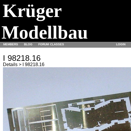
Krüger
Modellbau
MEMBERS
BLOG
FORUM
CLASSES
LOGIN
I 98218.16
Details > I 98218.16