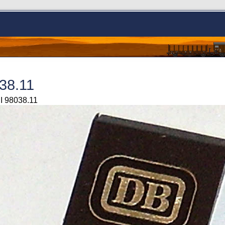
038.11
 I 98038.11